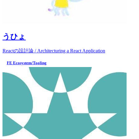
うひょ
Reactの設計論 / Architecturing a React Application
FE Ecosystem/Tooling