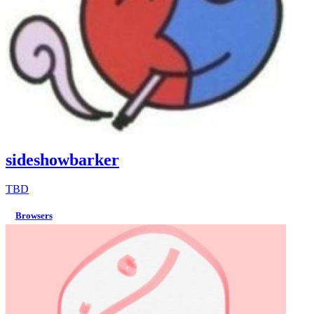
sideshowbarker
TBD
Browsers