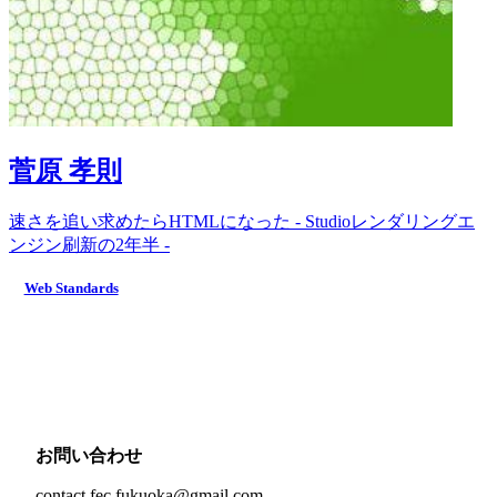
菅原 孝則
速さを追い求めたらHTMLになった - Studioレンダリングエ
ンジン刷新の2年半 -
Web Standards
お問い合わせ
contact.fec.fukuoka@gmail.com