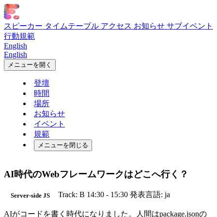
スピーカー
タイムテーブル
アクセス
お知らせ
サブイベント
行動規範
English
English
メニューを開く
登壇
時間
場所
お知らせ
イベント
規範
メニューを閉じる
AI時代のWebフレームワークはどこへ行く？
Track: B
14:30 - 15:30
発表言語: ja
Server-side JS
AIがコードを書く時代になりました。人間はpackage.jsonの