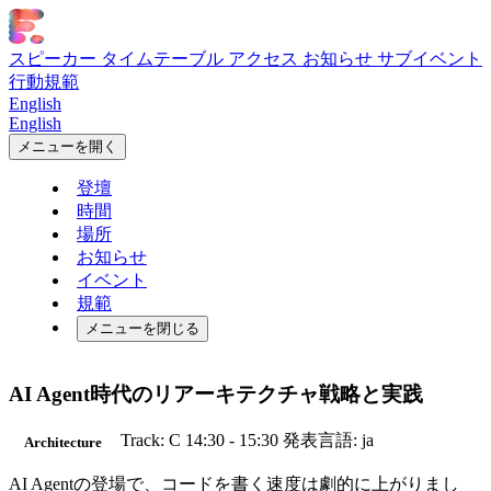
スピーカー
タイムテーブル
アクセス
お知らせ
サブイベント
行動規範
English
English
メニューを開く
登壇
時間
場所
お知らせ
イベント
規範
メニューを閉じる
AI Agent時代のリアーキテクチャ戦略と実践
Track: C
14:30 - 15:30
発表言語: ja
Architecture
AI Agentの登場で、コードを書く速度は劇的に上がりまし