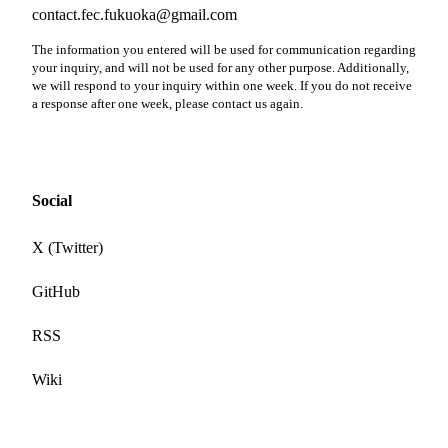
contact.fec.fukuoka@gmail.com
The information you entered will be used for communication regarding
your inquiry, and will not be used for any other purpose. Additionally,
we will respond to your inquiry within one week. If you do not receive
a response after one week, please contact us again.
Social
X (Twitter)
GitHub
RSS
Wiki